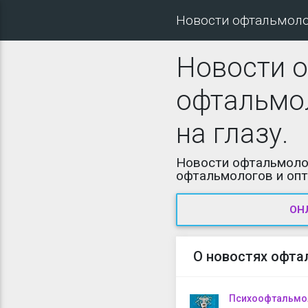
Новости офтальмол
Новости о
офтальмол
на глазу.
Новости офтальмолог
офтальмологов и опт
ОН
О новостях офта
Психоофтальмол