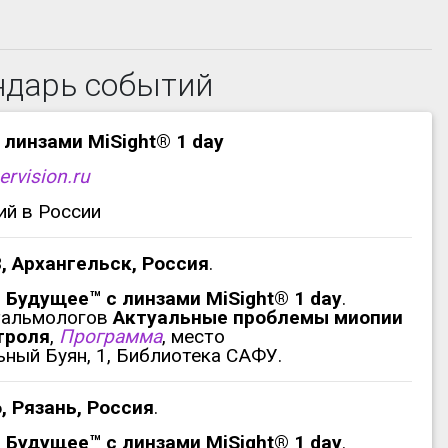
ндарь событий
 линзами MiSight® 1 day
ervision.ru
ий в России
8, Архангельск, Россия
.
 Будущее™ с линзами MiSight® 1 day
.
тальмологов
Актуальные проблемы миопии
троля
,
Программа
, место
ный Буян, 1, Библиотека САФУ.
6, Рязань, Россия
.
 Будущее™ с линзами MiSight® 1 day
.