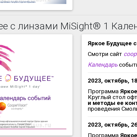
ее с линзами MiSight® 1 Кале
Яркое Будущее с
Смотри сайт
coop
Календарь
событ
2023,
октябрь
, 1
Программа
Яркое
Круглый стол оф
и методы ее кон
проведения Смоль
2023,
октябрь
, 2
Программа
Яркое