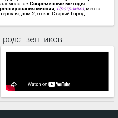
тальмологов
Современные методы
грессирования миопии
,
Программа
, место
ерская, дом 2, отель Старый Город.
х родственников