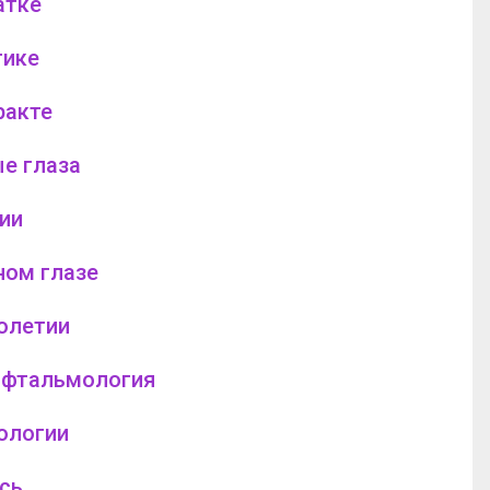
атке
тике
ракте
е глаза
ии
ном глазе
олетии
офтальмология
ологии
сь