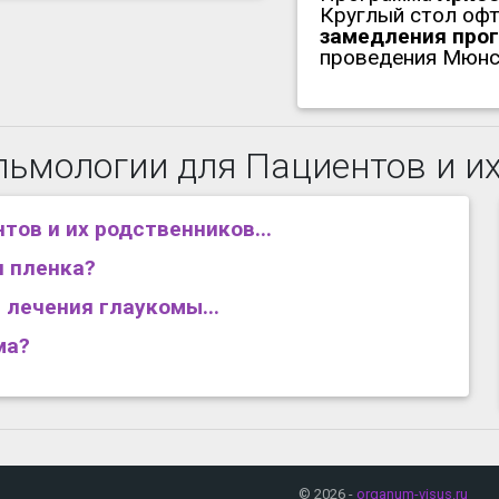
Круглый стол оф
замедления про
проведения Мюнст
ьмологии для Пациентов и и
тов и их родственников...
я пленка?
 лечения глаукомы...
ма?
©
2026
-
organum-visus.ru