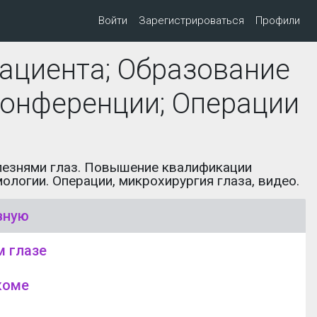
Войти
Зарегистрироваться
Профили
ациента; Образование
онференции; Операции
олезнями глаз. Повышение квалификации
огии. Операции, микрохирургия глаза, видео.
вную
м глазе
коме