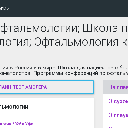
огии
фтальмологии; Школа п
огия; Офтальмология к
ии в России и в мире. Школа для пациентов с б
ометристов. Программы конференций по офтальмол
На гла
ЛАЙН-ТЕСТ АМСЛЕРА
О сухо
льмологии
О глау
огия 2026 в Уфе