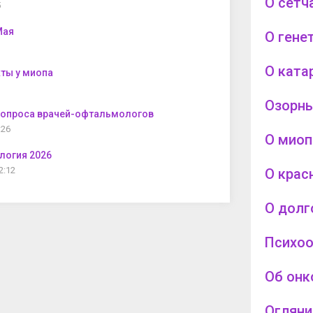
О сетч
5
Мая
О гене
О ката
ты у миопа
Озорны
 опроса врачей-офтальмологов
:26
О миоп
логия 2026
2:12
О крас
О долг
Психо
Об онк
Огляни